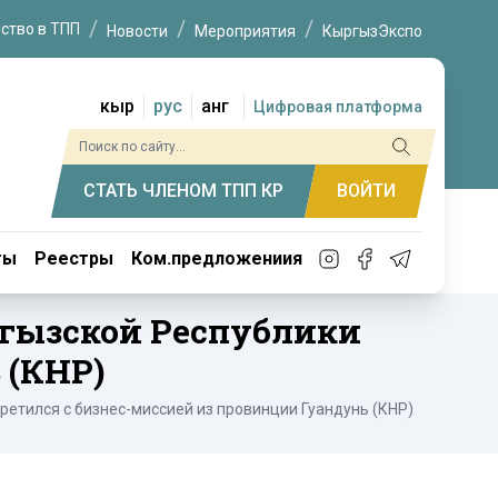
ство в ТПП
Новости
Мероприятия
КыргызЭкспо
кыр
рус
анг
Цифровая платформа
СТАТЬ ЧЛЕНОМ ТПП КР
ВОЙТИ
ты
Реестры
Ком.предложениия
гызской Республики
 (КНР)
етился с бизнес-миссией из провинции Гуандунь (КНР)