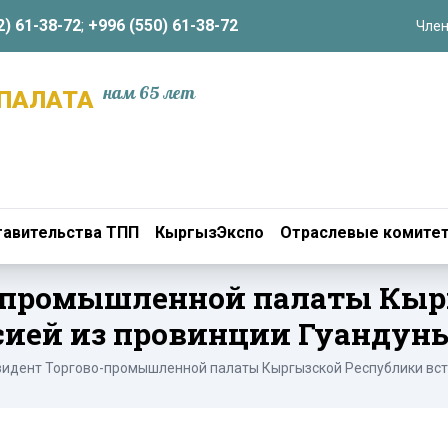
2) 61-38-72
;
+996 (550) 61-38-72
Член
нам 65 лет
ПАЛАТА
авительства ТПП
КыргызЭкспо
Отраслевые комите
о-промышленной палаты Кыр
сией из провинции Гуандунь
идент Торгово-промышленной палаты Кыргызской Республики встр