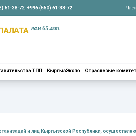
2) 61-38-72
;
+996 (550) 61-38-72
Член
нам 65 лет
ПАЛАТА
авительства ТПП
КыргызЭкспо
Отраслевые комите
ганизаций и лиц Кыргызской Республики, осуществляющ