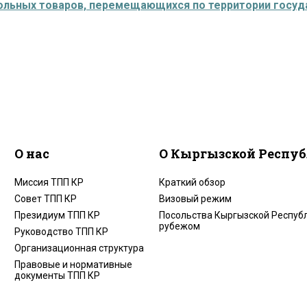
ольных товаров, перемещающихся по территории госуд
О нас
О Кыргызской Респу
Миссия ТПП КР
Краткий обзор
Совет ТПП КР
Визовый режим
Президиум ТПП КР
Посольства Кыргызской Республ
рубежом
Руководство ТПП КР
Организационная структура
Правовые и нормативные
документы ТПП КР