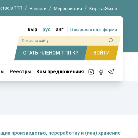
ство в ТПП
Новости
Мероприятия
КыргызЭкспо
кыр
рус
анг
Цифровая платформа
СТАТЬ ЧЛЕНОМ ТПП КР
ВОЙТИ
ты
Реестры
Ком.предложениия
их производство, переработку и (или) хранение