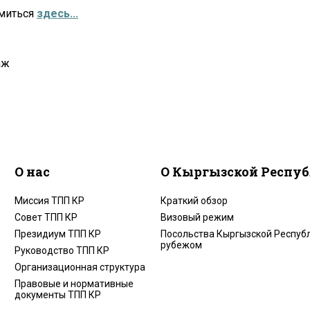
омиться
здесь...
аж
О нас
О Кыргызской Респу
Миссия ТПП КР
Краткий обзор
Совет ТПП КР
Визовый режим
Президиум ТПП КР
Посольства Кыргызской Республ
рубежом
Руководство ТПП КР
Организационная структура
Правовые и нормативные
документы ТПП КР