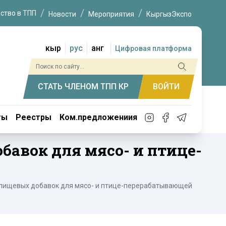
ство в ТПП
Новости
Мероприятия
КыргызЭкспо
кыр
рус
анг
Цифровая платформа
СТАТЬ ЧЛЕНОМ ТПП КР
ВОЙТИ
ты
Реестры
Ком.предложениия
бавок для мясо- и птице-
 пищевых добавок для мясо- и птице-перерабатывающей