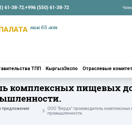
2) 61-38-72
;
+996 (550) 61-38-72
Член
нам 65 лет
ПАЛАТА
авительства ТПП
КыргызЭкспо
Отраслевые комите
ль комплексных пищевых до
ышленности.
е предложения
ООО "Вердэ" производитель комплексных
промышленности.