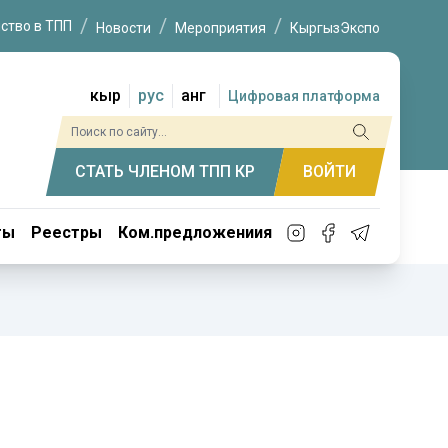
ство в ТПП
Новости
Мероприятия
КыргызЭкспо
кыр
рус
анг
Цифровая платформа
СТАТЬ ЧЛЕНОМ ТПП КР
ВОЙТИ
ты
Реестры
Ком.предложениия