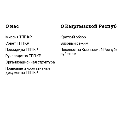
О нас
О Кыргызской Респу
Миссия ТПП КР
Краткий обзор
Совет ТПП КР
Визовый режим
Президиум ТПП КР
Посольства Кыргызской Республ
рубежом
Руководство ТПП КР
Организационная структура
Правовые и нормативные
документы ТПП КР