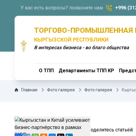
У вас есть вопросы? позвоните нам
+996 (31
ТОРГОВО-ПРОМЫШЛЕННАЯ 
КЫРГЫЗСКОЙ РЕСПУБЛИКИ
В интересах бизнеса - во благо общества
О ТПП
Департаменты ТПП КР
Предст
Главная
Фото галерея
Фото галерея
Кыргыз
Не оставайтесь равнодушными поделитесь статьёй: