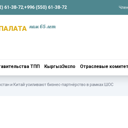
2) 61-38-72
;
+996 (550) 61-38-72
Член
нам 65 лет
ПАЛАТА
авительства ТПП
КыргызЭкспо
Отраслевые комите
стан и Китай усиливают бизнес-партнёрство в рамках ШОС