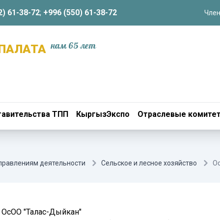
2) 61-38-72
;
+996 (550) 61-38-72
Член
нам 65 лет
ПАЛАТА
авительства ТПП
КыргызЭкспо
Отраслевые комите
аправлениям деятельности
Сельское и лесное хозяйство
О
ОсОО "Талас-Дыйкан"