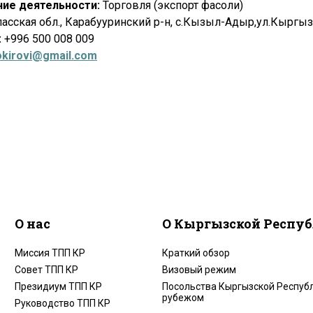
ние деятельности:
Торговля (экспорт фасоли)
асская обл., Карабууринский р-н, с.Кызыл-Адыр,ул.Кыргыз
:
+996 500 008 009
okirovi@gmail.com
О нас
О Кыргызской Респу
Миссия ТПП КР
Краткий обзор
Совет ТПП КР
Визовый режим
Президиум ТПП КР
Посольства Кыргызской Республ
рубежом
Руководство ТПП КР