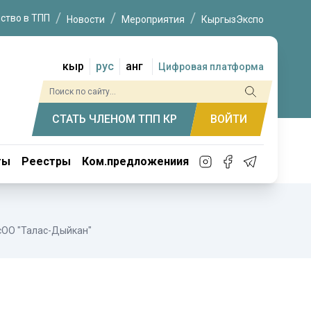
ство в ТПП
Новости
Мероприятия
КыргызЭкспо
кыр
рус
анг
Цифровая платформа
СТАТЬ ЧЛЕНОМ ТПП КР
ВОЙТИ
ты
Реестры
Ком.предложениия
сОО "Талас-Дыйкан"