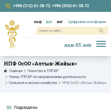
+996 (312) 61-38-72
;
+996 (550) 61-38-72
кыр
рус
анг
Цифровая платформа
нам 65 лет
НПФ ОсОО «Алтын-Жайык»
Главная
Членство в ТПП КР
Члены ТПП КР по направлениям деятельности
Сельское и лесное хозяйство
НПФ ОсОО «Алтын-Жайык»
Подразделы