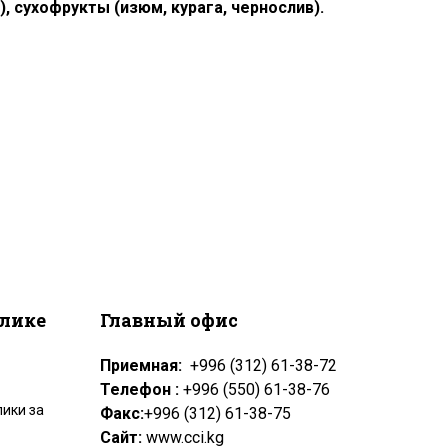
, сухофрукты (изюм, курага, чернослив).
блике
Главный офис
Приемная:
+996 (312) 61-38-72
Телефон :
+996 (550) 61-38-76
ики за
Факс:
+996 (312) 61-38-75
Сайт:
www.cci.kg