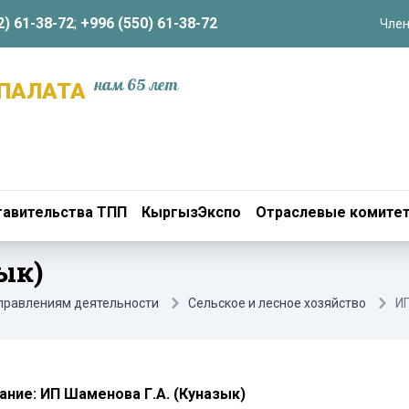
2) 61-38-72
;
+996 (550) 61-38-72
Член
нам 65 лет
ПАЛАТА
авительства ТПП
КыргызЭкспо
Отраслевые комите
ык)
аправлениям деятельности
Сельское и лесное хозяйство
ИП
ние: ИП Шаменова Г.А. (Куназык)