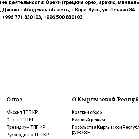
ие деятельности: Орехи (грецкие орех, арахис, миндаль)
, Джалал-Абадская область, г.Кара-Куль, ул. Ленина 8А.
 +996 771 830103, +996 500 830103
О нас
О Кыргызской Респу
Миссия ТПП КР
Краткий обзор
Совет ТПП КР
Визовый режим
Президиум ТПП КР
Посольства Кыргызской Республ
рубежом
Руководство ТПП КР