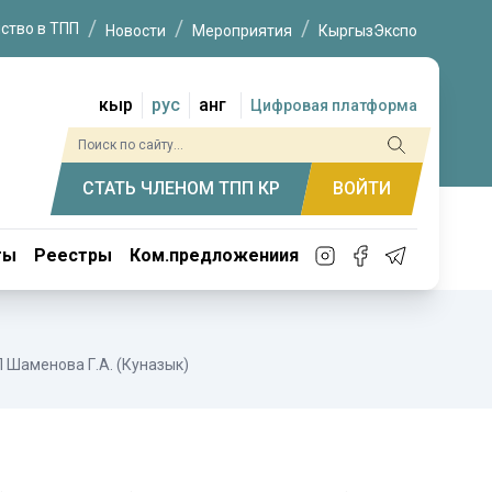
ство в ТПП
Новости
Мероприятия
КыргызЭкспо
кыр
рус
анг
Цифровая платформа
СТАТЬ ЧЛЕНОМ ТПП КР
ВОЙТИ
ты
Реестры
Ком.предложениия
 Шаменова Г.А. (Куназык)