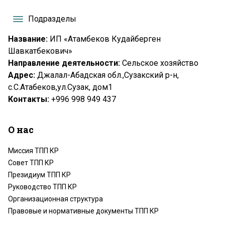
Подразделы
Название:
ИП «Атамбеков Кудайберген
Шавкатбекович»
Направление деятельности:
Сельское хозяйство
Адрес:
Джалал-Абадская обл.,Сузакский р-н,
с.С.Атабеков,ул.Сузак, дом1
Контакты:
+996 998 949 437
О нас
Миссия ТПП КР
Совет ТПП КР
Президиум ТПП КР
Руководство ТПП КР
Организационная структура
Правовые и нормативные документы ТПП КР