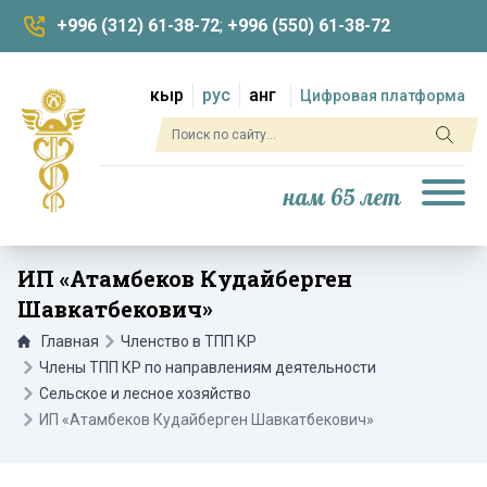
+996 (312) 61-38-72
;
+996 (550) 61-38-72
кыр
рус
анг
Цифровая платформа
нам 65 лет
ИП «Атамбеков Кудайберген
Шавкатбекович»
Главная
Членство в ТПП КР
Члены ТПП КР по направлениям деятельности
Сельское и лесное хозяйство
ИП «Атамбеков Кудайберген Шавкатбекович»