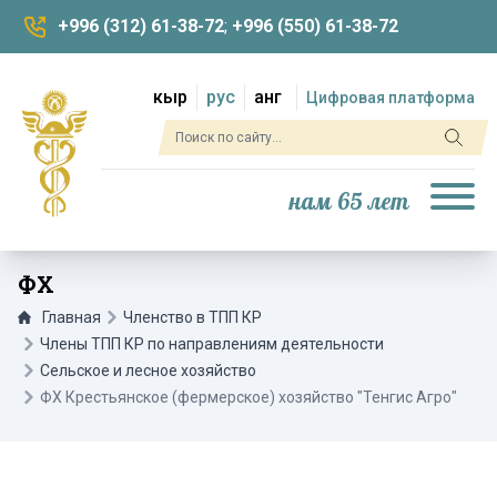
+996 (312) 61-38-72
;
+996 (550) 61-38-72
кыр
рус
анг
Цифровая платформа
нам 65 лет
ФХ
Главная
Членство в ТПП КР
Члены ТПП КР по направлениям деятельности
Сельское и лесное хозяйство
ФХ Крестьянское (фермерское) хозяйство "Тенгиc Агро"