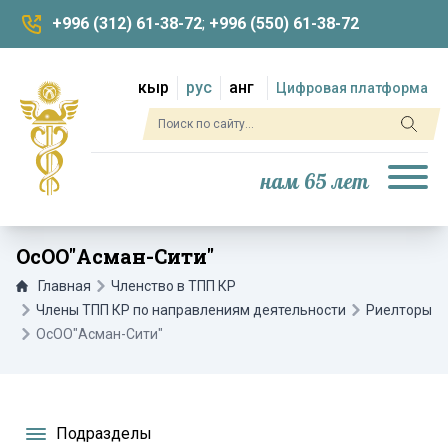
+996 (312) 61-38-72
;
+996 (550) 61-38-72
кыр
рус
анг
Цифровая платформа
нам 65 лет
ОсОО"Асман-Сити"
Главная
Членство в ТПП КР
Члены ТПП КР по направлениям деятельности
Риелторы
ОсОО"Асман-Сити"
Подразделы