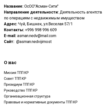
Название:
ОсОО"Асман-Сити"
Направление деятельности:
Деятельность агентств
по операциям с недвижимым имуществом
Адрес:
Чуй, Бишкек, ул.Веселая 57/1
Контакты:
+996 998 996 609
Е-
mail
:
asman.nedv@mail.com
Сайт
:
@asman.nedvijimost
О нас
Миссия ТПП КР
Совет ТПП КР
Президиум ТПП КР
Руководство ТПП КР
Организационная структура
Правовые и нормативные документы ТПП КР