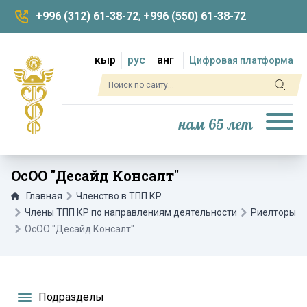
+996 (312) 61-38-72
;
+996 (550) 61-38-72
кыр
рус
анг
Цифровая платформа
нам 65 лет
ОсОО "Десайд Консалт"
Главная
Членство в ТПП КР
Члены ТПП КР по направлениям деятельности
Риелторы
ОсОО "Десайд Консалт"
Подразделы